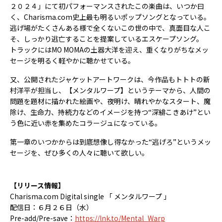
２０２４」にて初パフォーマンスされたこの楽曲は、いつか曰
く、Charisma.com史上最も明るいポップソングとなっている。
逃げ場がたくさんある様で全くないこの世の中で、真面目な人こ
そ、しっかり逃亡することを提案しているエスケープソング。
トラックにはMO MOMAの土器大洋を迎え、重くなりがちなメッ
セージを明るく軽やかに聴かせている。
又、公開されたジャケットアートワークは、今作品もトトトの新
村洋平が担当し、【メンタルワープ】というテーマから、人間の
問題を題材に描かれた絵画や、夜明け、晴れやかなスタート、魔
除け、生命力、持続力などのイメージを持つ“深緋こきあけ”とい
う色に近い赤を集めたコラージュになっている。
第一章のいつかからは到底想像し得なかった“逃げろ”というメッ
セージを、ぜひ多くの人々に聴いて欲しい。
【リリース情報】
Charisma.com Digital single 「 メンタルワープ 」
配信日：６月２６日（水）
Pre-add/Pre-save：
https://lnk.to/Mental_Warp