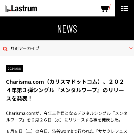
ARTISTS
LABEL PRODUCTS
DISTRIBUTION
NEWS
ニュース
月別アーカイブ
会社概要
2024/6/8
お問い合わせ
Charisma.com（カリスマドットコム）、２０２
デモテープ
４年第３弾シングル『メンタルワープ』のリリー
スを発表！
プライバシーポリシー
Charisma.comが、今年三作目となるデジタルシングル『メンタ
ENGLISH PAGE
ルワープ』を６月２６日（水）にリリースする事を発表した。
６月８日（土）の今日、渋谷wombで行われた「ササクレフェス