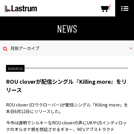
ARTISTS
LABEL PRODUCTS
DISTRIBUTION
NEWS
ニュース
月別アーカイブ
会社概要
2024/6/12
お問い合わせ
ROU cloverが配信シングル『Killing more』をリ
デモテープ
リース
プライバシーポリシー
ROU clover (ロウクローバー)が配信シングル「Killing more」を
本日6月12日にリリースした。
ENGLISH PAGE
今作は透明でシルキーなROU cloverの声にUKやUSインディロッ
クのオルタナ感を想起させるギター、90’sアブストラクト